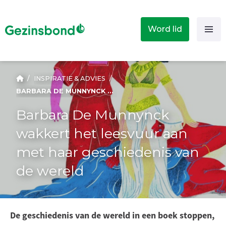
Word lid
/
INSPIRATIE & ADVIES
/
BARBARA DE MUNNYNCK WAKKERT HET LEESVUUR AAN MET HAAR GESCHIEDENIS VAN DE WERELD
Barbara De Munnynck
wakkert het leesvuur aan
met haar geschiedenis van
de wereld
De geschiedenis van de wereld in een boek stoppen,