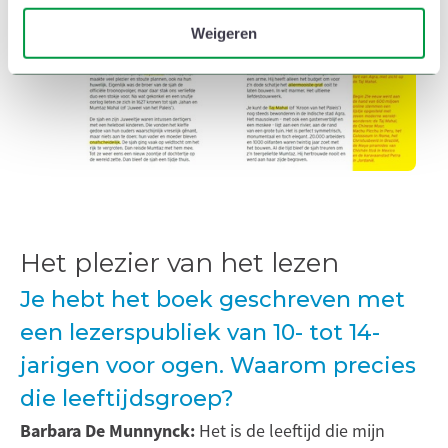
e
van uw gebruik van hun services.
Weigeren
Het plezier van het lezen
Je hebt het boek geschreven met
een lezerspubliek van 10- tot 14-
jarigen voor ogen. Waarom precies
die leeftijdsgroep?
Barbara De Munnynck:
Het is de leeftijd die mijn