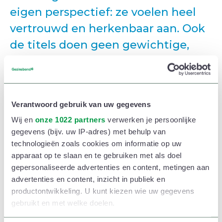
eigen perspectief: ze voelen heel
vertrouwd en herkenbaar aan. Ook
de titels doen geen gewichtige,
geschiedenis bepalende
gebeurtenissen vermoeden. De
feiten en wist-je-datjes staan in de
Verantwoord gebruik van uw gegevens
marge opgelijst. Het leesplezier
Wij en
onze 1022 partners
verwerken je persoonlijke
staat duidelijk voorop.
gegevens (bijv. uw IP-adres) met behulp van
Barbara De Munnynck:
Als eindredacteur weet ik hoe
technologieën zoals cookies om informatie op uw
apparaat op te slaan en te gebruiken met als doel
belangrijk het is om de lezer te verleiden. Ik wou het
gepersonaliseerde advertenties en content, metingen aan
dus een beetje opvatten als een boek vol columns. De
advertenties en content, inzicht in publiek en
geschiedkundige feiten en de bredere boodschap
productontwikkeling. U kunt kiezen wie uw gegevens
gebruikt en met welke doelen.
zitten in leuke verhalen verstopt.