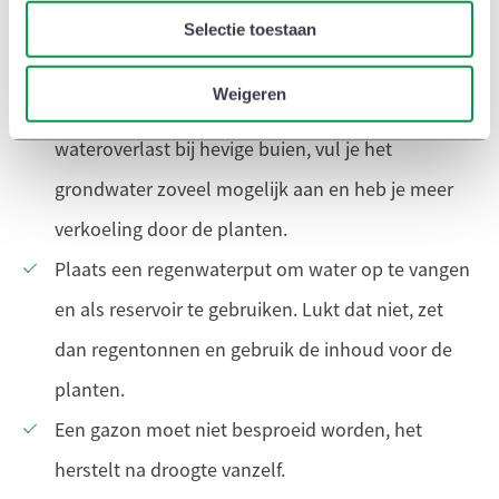
c
laten en te bufferen.
kunnen deze gegevens combineren met andere informatie die
Selectie toestaan
t
u aan ze heeft verstrekt of die ze hebben verzameld op basis
i
Een watervriendelijke tuin heeft minder
e
van uw gebruik van hun services.
Weigeren
verharding en meer groen. Zo beperk je
wateroverlast bij hevige buien, vul je het
grondwater zoveel mogelijk aan en heb je meer
verkoeling door de planten.
Plaats een regenwaterput om water op te vangen
en als reservoir te gebruiken. Lukt dat niet, zet
dan regentonnen en gebruik de inhoud voor de
planten.
Een gazon moet niet besproeid worden, het
herstelt na droogte vanzelf.