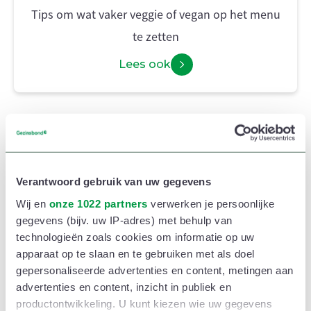
Tips om wat vaker veggie of vegan op het menu
te zetten
Lees ook
Drinkwater
Wist je dat de ecologische voetafdruk van
Verantwoord gebruik van uw gegevens
flessenwater hoog is? Zeker bij plastic flessen, maar
Wij en
onze 1022 partners
verwerken je persoonlijke
zelfs bij glazen flessen. Dat komt onder andere door
gegevens (bijv. uw IP-adres) met behulp van
technologieën zoals cookies om informatie op uw
het transport tussen bron, bottelarij, verdeelcentra en
apparaat op te slaan en te gebruiken met als doel
winkel. Kraantjeswater drinken is veel duurzamer.
gepersonaliseerde advertenties en content, metingen aan
advertenties en content, inzicht in publiek en
productontwikkeling. U kunt kiezen wie uw gegevens