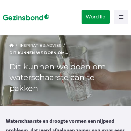
Word lid
/
INSPIRATIE & ADVIES
/
DIT KUNNEN WE DOEN OM WATERSCHAARSTE AAN TE PAKKEN
Dit kunnen we doen om
waterschaarste aan te
pakken
Waterschaarste en droogte vormen een nijpend
probleem, dat werd afgelopen zomer nog maar eens