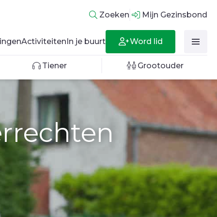
Zoeken
Mijn Gezinsbond
Word lid
ingen
Activiteiten
In je buurt
Tiener
Grootouder
errechten