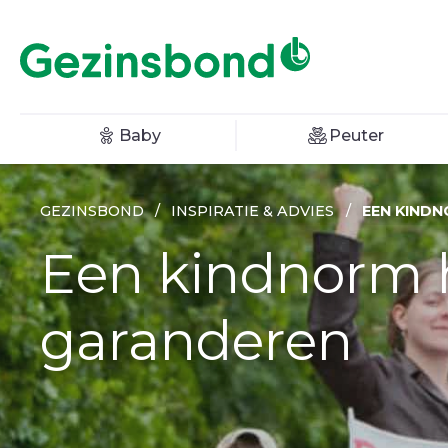
Baby
Peuter
GEZINSBOND
/
INSPIRATIE & ADVIES
/
EEN KIND
Een kindnorm h
garanderen