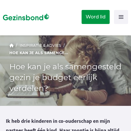
Word lid
/
INSPIRATIE & ADVIES
/
HOE KAN JE ALS SAMENGESTELD GEZIN JE BUDGET EERLIJK VERDELEN?
Hoe kan je als samengesteld
gezin je budget eerlijk
verdelen?
Ik heb drie kinderen in co-ouderschap en mijn
partner heeft één kind. Haar zoontje is bijna altijd