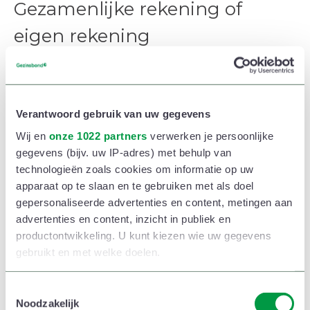
Gezamenlijke rekening of
eigen rekening
Behoud je elk je eigen rekening, dan verdeel je de
vaste kosten onder elkaar en bepaal je wie welk deel
of welke rekening betaalt. Zo blijf je de eigenaar van
Verantwoord gebruik van uw gegevens
je persoonlijke budget. Dit model vraagt wel wat
Wij en
onze 1022 partners
verwerken je persoonlijke
rekenwerk. Kinderen die komen en gaan, maken het
gegevens (bijv. uw IP-adres) met behulp van
technologieën zoals cookies om informatie op uw
moeilijker om alles eerlijk te verdelen en het overzicht
apparaat op te slaan en te gebruiken met als doel
over de gezinsuitgaven te bewaren.
gepersonaliseerde advertenties en content, metingen aan
advertenties en content, inzicht in publiek en
De keuze voor een (enige) gezamenlijke rekening
productontwikkeling. U kunt kiezen wie uw gegevens
maakt overzicht houden en budgetteren in elk geval
gebruikt en met welke doelen.
eenvoudiger. Beide lonen en andere inkomsten
Als u het toestaat, willen we ook graag:
T
komen dan op een rekening waarmee jullie alle
Noodzakelijk
o
Informatie verzamelen over uw geografische