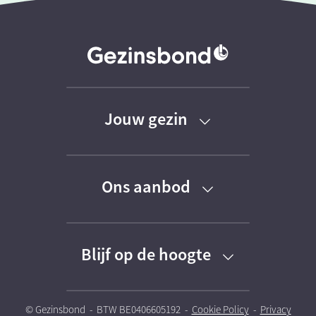
Jouw gezin
Baby
Ons aanbod
Peuter
Kortingen
Kleuter
Blijf op de hoogte
Activiteiten
Schoolkind
Schrijf je in voor onze nieuwsbrieven
Kinderoppasdienst
© Gezinsbond - BTW BE0406605192 -
Cookie Policy
-
Privacy