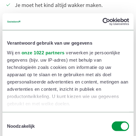
Je moet het kind altijd wakker maken.
Het is hangerig of net overdreven druk.
Het kind gedraagt zich prikkelbaar: een tikje is
voldoende voor een huilbui en alles wat misloopt,
Verantwoord gebruik van uw gegevens
is meteen een drama.
Wij en
onze 1022 partners
verwerken je persoonlijke
Het kan zich niet goed concentreren.
gegevens (bijv. uw IP-adres) met behulp van
technologieën zoals cookies om informatie op uw
De schoolresultaten gaan achteruit.
apparaat op te slaan en te gebruiken met als doel
Het kind eet minder (of net meer).
gepersonaliseerde advertenties en content, metingen aan
advertenties en content, inzicht in publiek en
productontwikkeling. U kunt kiezen wie uw gegevens
gebruikt en met welke doelen.
Als u het toestaat, willen we ook graag:
T
Noodzakelijk
o
Informatie verzamelen over uw geografische
e