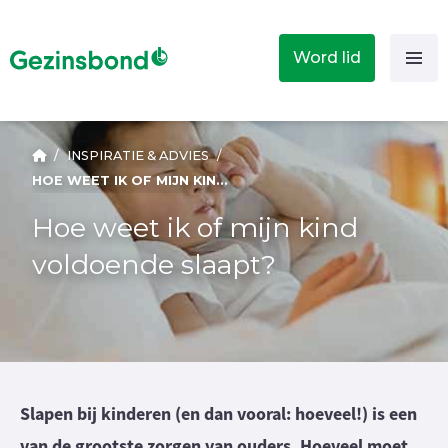
Word lid
/
INSPIRATIE & ADVIES
/
HOE WEET IK OF MIJN KIND VOLDOENDE SLAAPT?
Hoe weet ik of mijn kind
voldoende slaapt?
Slapen bij kinderen (en dan vooral: hoeveel!) is een
van de grootste zorgen van ouders. Hoeveel moet