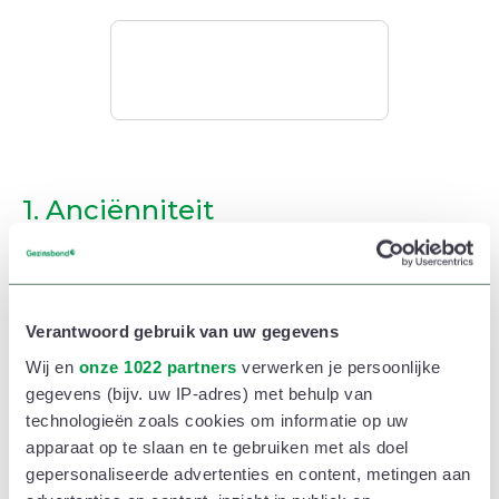
1. Anciënniteit
Je moet minstens 2 jaar – of zelfs 3 jaar – in sommige
gevallen in dienst zijn bij je werkgever om het
tijdskrediet op te nemen. Werknemers die voltijds of
Verantwoord gebruik van uw gegevens
deeltijds tijdskrediet mét uitkering aanvragen,
Wij en
onze 1022 partners
verwerken je persoonlijke
moeten gedurende 12 maanden voor de aanvraag
gegevens (bijv. uw IP-adres) met behulp van
technologieën zoals cookies om informatie op uw
voltijds hebben gewerkt (incl. gelijkgestelde/
apparaat op te slaan en te gebruiken met als doel
geneutraliseerde periodes). Voor ouderschapsverlof
gepersonaliseerde advertenties en content, metingen aan
volstaat 1 jaar anciënniteit en hoef je niet voltijds