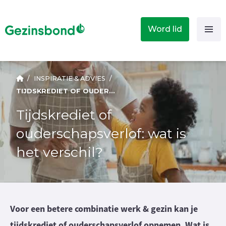
Word lid
/
INSPIRATIE & ADVIES
/
TIJDSKREDIET OF OUDERSCHAPSVERLOF: WAT IS HET VERSCHIL?
Tijdskrediet of
ouderschapsverlof: wat is
het verschil?
Voor een betere combinatie werk & gezin kan je
tijdskrediet of ouderschapsverlof opnemen. Wat is