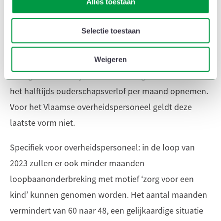
informatie over uw gebruik van onze site met onze partners
Alles toestaan
volledige, 2 maanden halftijdse en 5 maanden 1/5e
e
voor sociale media, adverteren en analyse. Die partners
onderbreking.
c
kunnen deze gegevens combineren met andere informatie die
Selectie toestaan
t
u aan ze heeft verstrekt of die ze hebben verzameld op basis
De minimumduur voor het ouderschapsverlof is sinds
i
e
van uw gebruik van hun services.
2019 jaar nog soepeler – mits akkoord van de
Weigeren
werkgever. Zo kan je 1 week volledig onderbreken of
het halftijds ouderschapsverlof per maand opnemen.
Voor het Vlaamse overheidspersoneel geldt deze
laatste vorm niet.
Specifiek voor overheidspersoneel: in de loop van
2023 zullen er ook minder maanden
loopbaanonderbreking met motief ‘zorg voor een
kind’ kunnen genomen worden. Het aantal maanden
vermindert van 60 naar 48, een gelijkaardige situatie