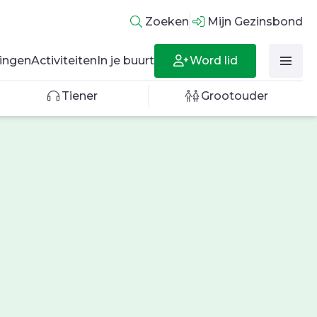
Zoeken
Mijn Gezinsbond
Word lid
ingen
Activiteiten
In je buurt
Tiener
Grootouder