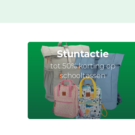
Stuntactie
tot 50% korting op
schooltassen