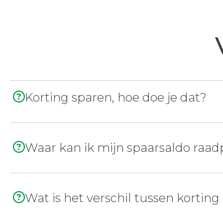
Korting sparen, hoe doe je dat?
Wanneer je een aankoop doet bij onze partners, spa
Waar kan ik mijn spaarsaldo raa
gespaard, kan je deze verzilveren bij een volgend
Voorbeeld: Je koopt voor 50 euro kleding bij partne
De totale hoeveelheid spaarkorting op je lidkaart 
aankoop.
mijn.gezinsbond.be
Wat is het verschil tussen kortin
steeds consulteren via
. Daar 
Stap 1: Je betaalt het volledige aankoopbedra