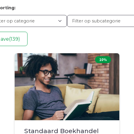
orting:
lter op categorie
Filter op subcategorie
gave
(139)
10%
Standaard Boekhandel