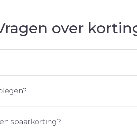
Vragen over kortin
ar je korting. Zodra je 5 euro bij elkaar hebt
dplegen?
e aankoop bij één van onze partners naar keuze.
r X en je krijgt 10 % spaarkorting op je
heet het spaarsaldo. Je kan je spaarsaldo
g en spaarkorting?
kan je ook je verrichtingen nakijken.
g van 50 euro.