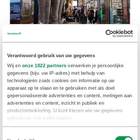
AfricaMuseum
Vrije tijd
Erfgoed
Cultureel centrum
Museum
Vakantievlinders
Verantwoord gebruik van uw gegevens
Wij en
onze 1022 partners
verwerken je persoonlijke
€1
gegevens (bijv. uw IP-adres) met behulp van
technologieën zoals cookies om informatie op uw
apparaat op te slaan en te gebruiken met als doel
gepersonaliseerde advertenties en content, metingen aan
advertenties en content, inzicht in publiek en
productontwikkeling. U kunt kiezen wie uw gegevens
gebruikt en met welke doelen.
Als u het toestaat, willen we ook graag:
T