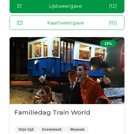
Lijstweergave
(12)
Kaartweergave
(10)
15%
Familiedag Train World
Vrije tijd
Evenement
Museum