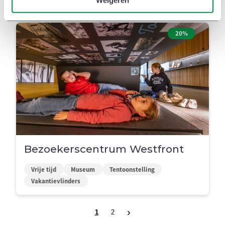
Weigeren
Vakantievlinders
20%
Bezoekerscentrum Westfront
Vrije tijd
Museum
Tentoonstelling
Vakantievlinders