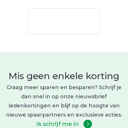
aankoopbedrag afgetrokken. Spaarkorting
Stap 2: Partner X zet de spaarkorting (10 %
wordt op je lidkaart geplaatst en kan je bij
van 50 euro = 5 euro) op je lidkaart.
volgende aankopen gebruiken als
Stap 3: Bij een volgende aankoop bij
betaalmiddel.
partner X, Y, Z … kan je deze spaarkorting
van 5 euro inzetten als betaalmiddel. Je
kan de spaarkorting ook op je lidkaart
laten staan en pas later bij een hoger
Mis geen enkele korting
bedrag verzilveren.
Graag meer sparen en besparen? Schrijf je
dan snel in op onze nieuwsbrief
ledenkortingen en blijf op de hoogte van
nieuwe spaarpartners en exclusieve acties.
Ik schrijf me in