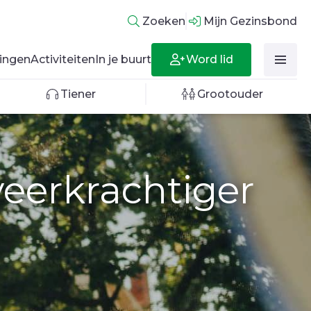
Zoeken
Mijn Gezinsbond
Word lid
ingen
Activiteiten
In je buurt
Tiener
Grootouder
veerkrachtiger