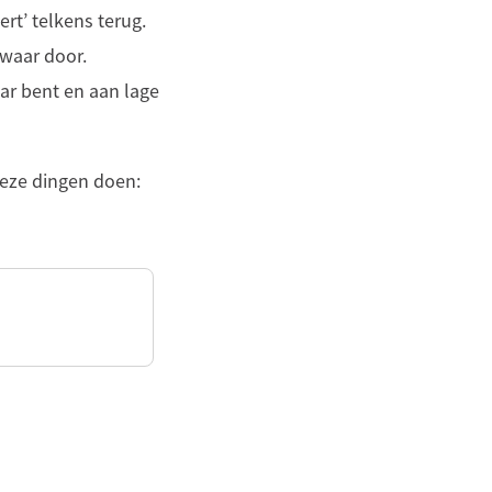
rt’ telkens terug.
zwaar door.
aar bent en aan lage
 deze dingen doen: