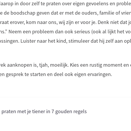
daarop in door zelf te praten over eigen gevoelens en probl
je de boodschap geven dat er met de ouders, familie of vri
aat erover, kom naar ons, wij zijn er voor je. Denk niet dat
ons.” Neem een probleem dan ook serieus (ook al lijkt het vo
ossingen. Luister naar het kind, stimuleer dat hij zelf aan o
rek aanknopen is, tjah, moeilijk. Kies een rustig moment en
en gesprek te starten en deel ook eigen ervaringen.
': praten met je tiener in 7 gouden regels