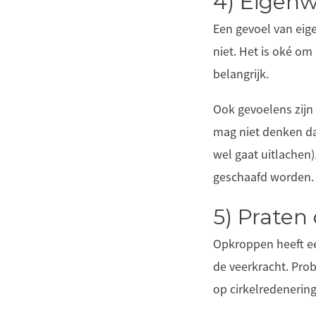
4) Eigen
Een gevoel van eig
niet. Het is oké om
belangrijk.
Ook gevoelens zijn 
mag niet denken dat
wel gaat uitlachen
geschaafd worden
5) Praten
Opkroppen heeft ee
de veerkracht. Prob
op cirkelredenerin