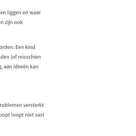
en liggen en waar
en zijn ook
worden. Een kind
nden (of misschien
g, aan ideeën kan
problemen versterkt
oopt loopt niet vast