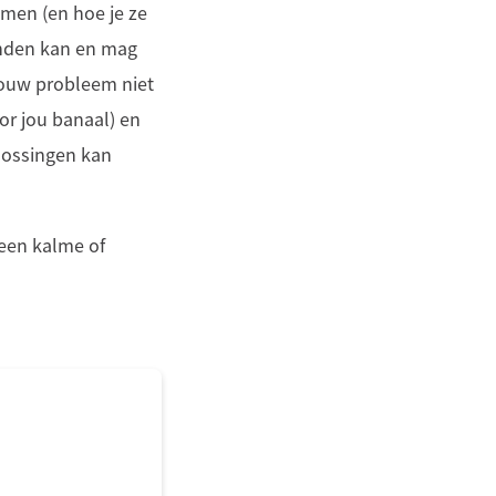
emen (en hoe je ze
enden kan en mag
 jouw probleem niet
or jou banaal) en
plossingen kan
 een kalme of