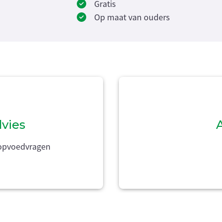
Gratis
Op maat van ouders
dvies
A
e opvoedvragen