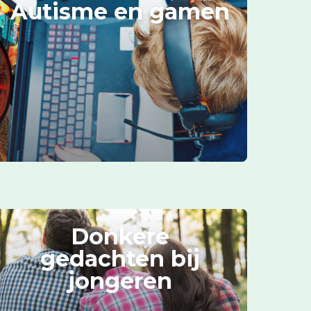
Autisme en gamen
Donkere
gedachten bij
jongeren