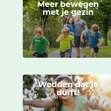
Meer bewegen
met je gezin
Wedden dat je
durft!