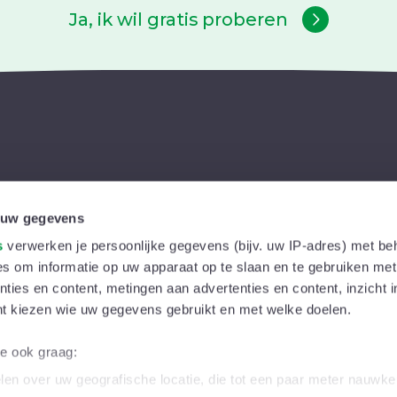
Ja, ik wil gratis proberen
Ons aanbod
 uw gegevens
Kortingen
In je buur
s
verwerken je persoonlijke gegevens (bijv. uw IP-adres) met be
Activiteiten
Magazine
s om informatie op uw apparaat op te slaan en te gebruiken met
ties en content, metingen aan advertenties en content, inzicht i
Kinderoppasdienst
Vrijwillige
nt kiezen wie uw gegevens gebruikt en met welke doelen.
Inspiratie & advies
Gezinspol
we ook graag:
Tweedehandsbeurzen
Persberi
en over uw geografische locatie, die tot een paar meter nauwkeu
Sociaal-juridisch advies