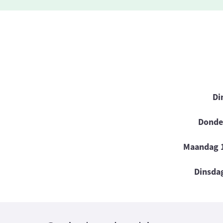
Di
Donde
Maandag 
Dinsda