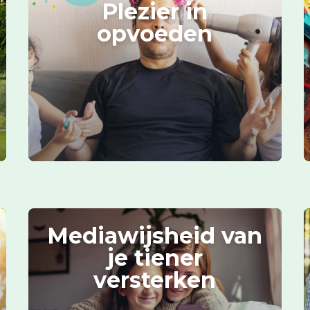
Plezier in
opvoeden
Mediawijsheid van
je tiener
versterken