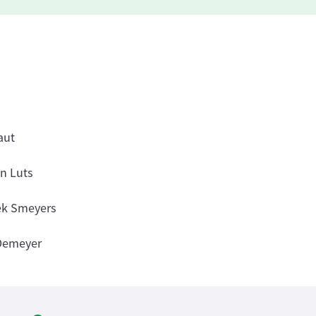
aut
en Luts
oek Smeyers
 Demeyer