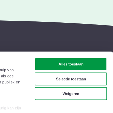
Alles toestaan
t
Wie zijn we
hulp van
s & nieuwsbrieven
Veelgestelde vragen
 als doel
Selectie toestaan
n publiek en
rs
Contacteer ons
Weigeren
itiek
Lid worden
chten
Vacatures
rig kan zijn