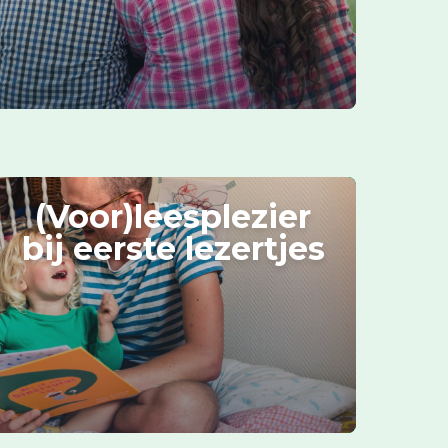
(Voor)leesplezier
bij eerste lezertjes