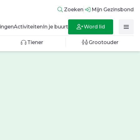
Zoeken
Mijn Gezinsbond
Word lid
ingen
Activiteiten
In je buurt
Tiener
Grootouder