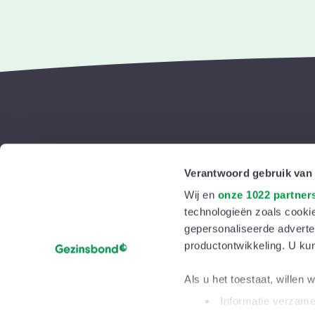
Jouw gezin
Verantwoord gebruik van
Baby
Volg ons
Wij en
onze 1022 partner
Peuter
technologieën zoals cookie
gepersonaliseerde adverten
Kleuter
productontwikkeling. U ku
Schrijf je in voor onze
Schoolkind
nieuwsbrieven
Als u het toestaat, willen 
Tiener
Informatie verzamel
Grootouder