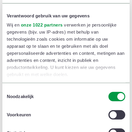
Is je kind al mobieler? Probeer de bal dan af te
pakken van je kindje – of omgekeerd – door
Verantwoord gebruik van uw gegevens
erachteraan te kruipen of rennen. Of zet een doos in
Wij en
onze 1022 partners
verwerken je persoonlijke
de ruimte waar jullie de bal kunnen ingooien en weer
gegevens (bijv. uw IP-adres) met behulp van
technologieën zoals cookies om informatie op uw
uit kunnen halen.
apparaat op te slaan en te gebruiken met als doel
gepersonaliseerde advertenties en content, metingen aan
En ‘if all else fails’, speel dan een partijtje
advertenties en content, inzicht in publiek en
amateurvoetbal. Of iets wat daar op lijkt.
productontwikkeling. U kunt kiezen wie uw gegevens
gebruikt en met welke doelen.
Als u het toestaat, willen we ook graag:
T
Noodzakelijk
o
Informatie verzamelen over uw geografische
Voelspelletjes helpen de tastzin van je baby
e
locatie, die tot een paar meter nauwkeurig kan zijn
ontwikkelen
s
Voorkeuren
Uw apparaat identificeren door het actief te
t
Lees ook
scannen op specifieke eigenschappen (fingerprinting)
e