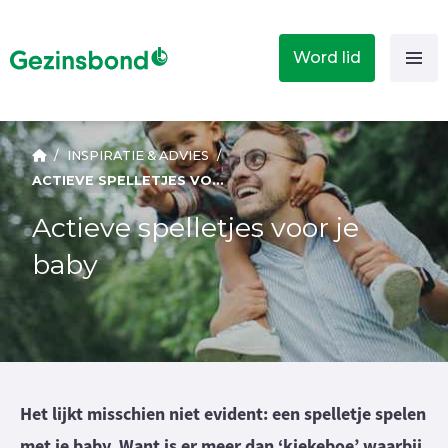
Word lid
/
INSPIRATIE & ADVIES
/
ACTIEVE SPELLETJES VOOR JE BABY
Actieve spelletjes voor je
baby
Het lijkt misschien niet evident: een spelletje spelen
met je baby. Want is er meer dan ‘kiekeboe’ waarbij