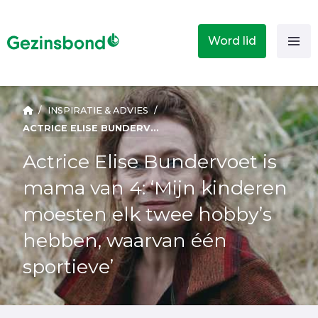
Word lid
/
INSPIRATIE & ADVIES
/
ACTRICE ELISE BUNDERVOET IS MAMA VAN 4: ‘MIJN KINDEREN MOESTEN ELK TWEE HOBBY’S HEBBEN, WAARVAN ÉÉN SPORTIEVE’
Actrice Elise Bundervoet is
mama van 4: ‘Mijn kinderen
moesten elk twee hobby’s
hebben, waarvan één
sportieve’