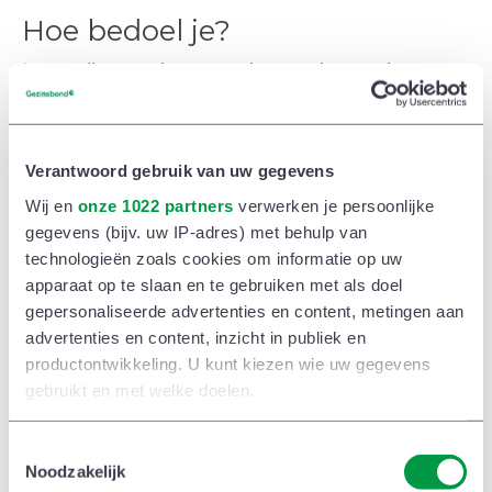
Hoe bedoel je?
‘Naar mijn gevoel staan ouders vandaag veel meer
ten dienste van hun kroost dan vroeger. Dat ik zelf
zo’n groot verschil merk, ligt uiteraard ook aan het
Verantwoord gebruik van uw gegevens
feit dat mijn ouders drukke zelfstandigen waren. Als
Wij en
onze 1022 partners
verwerken je persoonlijke
kind mocht ik mijn hobby’s dan wel kiezen, ik moest
gegevens (bijv. uw IP-adres) met behulp van
het zo regelen dat ik er zelf raakte met de fiets of de
technologieën zoals cookies om informatie op uw
bus. Zelfs als ik een balletvoorstelling danste, waren
apparaat op te slaan en te gebruiken met als doel
gepersonaliseerde advertenties en content, metingen aan
ze er meestal niet bij.
advertenties en content, inzicht in publiek en
productontwikkeling. U kunt kiezen wie uw gegevens
Begrijp me niet verkeerd, mijn ouders zijn fantastische
gebruikt en met welke doelen.
mensen en ik verwijt hen absoluut niets. We hadden
thuis een bakkerij en daardoor waren ze nu eenmaal
Als u het toestaat, willen we ook graag:
T
Noodzakelijk
aan het werk op momenten dat andere ouders bij
o
Informatie verzamelen over uw geografische