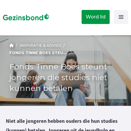
Word lid
/
INSPIRATIE & ADVIES
/
FONDS TINNE BOES STEUNT JONGEREN DIE STUDIES NIET KUNNEN BETALEN
Fonds Tinne Boes steunt
jongeren die studies niet
kunnen betalen
Niet alle jongeren hebben ouders die hun studies
(kunnen) betalen. Jongeren uit de jeugdhulp en