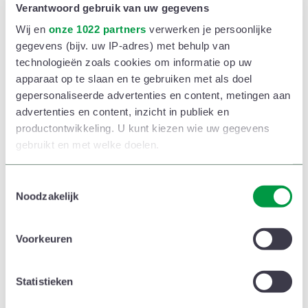
Verantwoord gebruik van uw gegevens
Wij en
onze 1022 partners
verwerken je persoonlijke
gegevens (bijv. uw IP-adres) met behulp van
technologieën zoals cookies om informatie op uw
apparaat op te slaan en te gebruiken met als doel
Studiekosten, dat was
gepersonaliseerde advertenties en content, metingen aan
schrikken
advertenties en content, inzicht in publiek en
productontwikkeling. U kunt kiezen wie uw gegevens
‘Het was voor mij vanzelfsprekend dat ik verder zou
gebruikt en met welke doelen.
studeren’, zegt Livia. ‘Ik had geen benul van de kosten
Als u het toestaat, willen we ook graag:
en schrok van de hoge rekeningen. Ik kon geen beurs
T
Noodzakelijk
o
Informatie verzamelen over uw geografische
krijgen en kwam niet in aanmerking voor verlaagd
e
locatie, die tot een paar meter nauwkeurig kan zijn
inschrijvingsgeld, omdat naar het inkomen van het
s
Voorkeuren
Uw apparaat identificeren door het actief te
huishouden waar je woont wordt gekeken.
t
scannen op specifieke eigenschappen (fingerprinting)
e
Mijn voogden hebben altijd goed voor mij gezorgd, ik
m
Statistieken
Lees meer over hoe uw persoonlijke gegevens worden
m
verwerkt en stel uw voorkeuren in het
detailgedeelte
in.
kon niet verwachten dat ze ook nog eens zo’n hoge