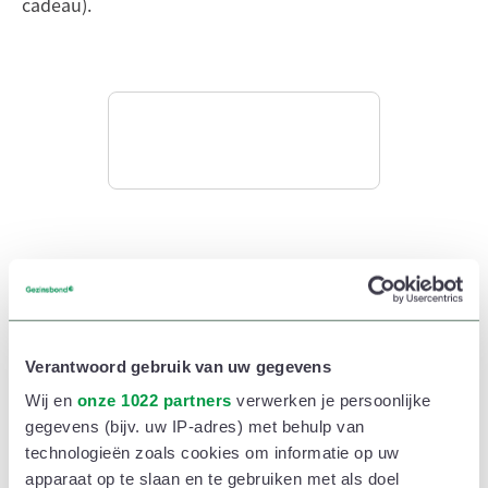
cadeau).
5. Tweedehands en delen: niks
dan voordelen
Online tweedehands kopen is tegenwoordig al goed
Verantwoord gebruik van uw gegevens
ingeburgerd. Ook kringwinkels en
Wij en
onze 1022 partners
verwerken je persoonlijke
gegevens (bijv. uw IP-adres) met behulp van
tweedehandsbeurzen zijn vandaag de dag dik in orde.
technologieën zoals cookies om informatie op uw
Met wat geluk vind je tweedehands zelfs merkspullen
apparaat op te slaan en te gebruiken met als doel