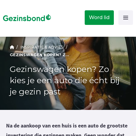
Word lid
/
INSPIRATIE & ADVIES
/
GEZINSWAGEN KOPEN? ZO KIES JE EEN AUTO DIE ÉCHT BIJ JE GEZIN PAST
Gezinswagen kopen? Zo
kies je een auto die écht bij
je gezin past
Na de aankoop van een huis is een auto de grootste
investering die gezinnen maken. Geen wonder dat