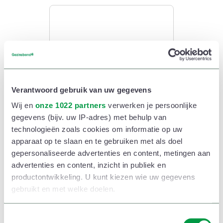
Heb je echt zo’n grote wagen
Verantwoord gebruik van uw gegevens
Wij en
onze 1022 partners
verwerken je persoonlijke
nodig?
gegevens (bijv. uw IP-adres) met behulp van
Kinderwagen. Step. Maxi-Cosi. Neefjes of nichtjes op
technologieën zoals cookies om informatie op uw
apparaat op te slaan en te gebruiken met als doel
bezoek. Natuurlijk moet een gezinswagen voldoende
gepersonaliseerde advertenties en content, metingen aan
ruim zijn. Toch wil Gert Verhoeven dat ook nuanceren.
advertenties en content, inzicht in publiek en
productontwikkeling. U kunt kiezen wie uw gegevens
‘Veel gezinnen kopen een grote gezinswagen voor die
gebruikt en met welke doelen.
ene lange rit in de zomer naar het Zuiden. De rest van
Als u het toestaat, willen we ook graag:
het jaar rijden ze rond met een auto die eigenlijk te
T