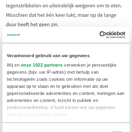
tegenstribbelen en uiteindelijk weigeren om te eten.
Misschien dat het één keer lukt, maar op de lange
duur heeft het geen zin.
Een maaltijd moet vooral ontspannend en leuk zijn,
het is niet de bedoeling dat etenstijd gepaard gaat
Verantwoord gebruik van uw gegevens
met spanningen en huilbuien. Anders zal je peuter
Wij en
onze 1022 partners
verwerken je persoonlijke
eten verbinden aan negatieve emoties en ben je nog
gegevens (bijv. uw IP-adres) met behulp van
verder van huis.
technologieën zoals cookies om informatie op uw
apparaat op te slaan en te gebruiken met als doel
Het goede voorbeeld geven
gepersonaliseerde advertenties en content, metingen aan
advertenties en content, inzicht in publiek en
Maak afspraken met je partner over wat er aan tafel
productontwikkeling. U kunt kiezen wie uw gegevens
kan en niet kan. Als jullie allebei op jullie smartphone
gebruikt en met welke doelen.
mogen tokkelen tijdens het eten, waarom zou je
Als u het toestaat, willen we ook graag:
kindje dan niet mogen spelen aan tafel?
T