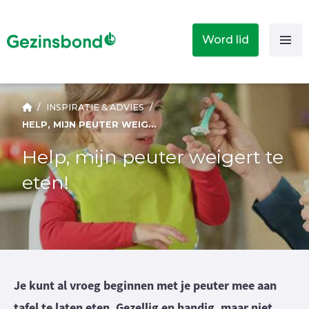
Word lid
/
INSPIRATIE & ADVIES
/
HELP, MIJN PEUTER WEIGERT TE ETEN!
Help, mijn peuter weigert te
eten!
Je kunt al vroeg beginnen met je peuter mee aan
tafel te laten eten. Gezellig en handig, maar niet