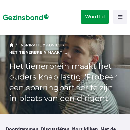
Word lid
/
INSPIRATIE & ADVIES
/
HET TIENERBREIN MAAKT HET OUDERS KNAP LASTIG: ‘PROBEER EEN SPARRINGPARTNER TE ZIJN IN PLAATS VAN EEN DIRIGENT’
Het tienerbrein maakt het
ouders knap lastig: ‘Probeer
een sparringpartner te zijn
in plaats van een dirigent’
Doordrammen. Discussiëren. Nors kijken. Met de