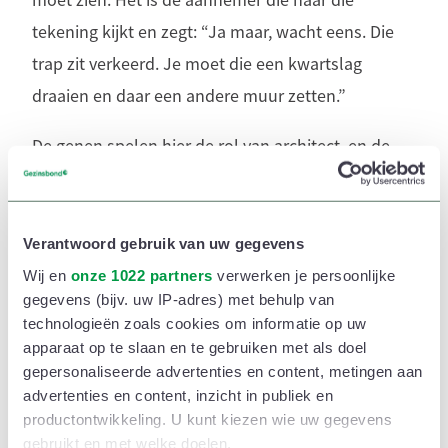
moet zien. Het is de aannemer die naar die
tekening kijkt en zegt: “Ja maar, wacht eens. Die
trap zit verkeerd. Je moet die een kwartslag
draaien en daar een andere muur zetten.”
De genen spelen hier de rol van architect, en de
ouders en andere opvoeders (zoals leraren) zijn de
aannemers. Mijn boodschap naar alle ouders van
tieners is: laat niet los, ga door!
Verantwoord gebruik van uw gegevens
Wij en
onze 1022 partners
verwerken je persoonlijke
Tieners zijn nog niet af. Ze zijn een work in
gegevens (bijv. uw IP-adres) met behulp van
progress en moeten nog heel veel oefenen op heel
technologieën zoals cookies om informatie op uw
apparaat op te slaan en te gebruiken met als doel
veel vlakken. Ze kunnen gewoon lief zijn tegen
gepersonaliseerde advertenties en content, metingen aan
hun ouders, maar ze kunnen ook checken wat er
advertenties en content, inzicht in publiek en
gebeurt als ze hun moeder een mastodont
productontwikkeling. U kunt kiezen wie uw gegevens
gebruikt en met welke doelen.