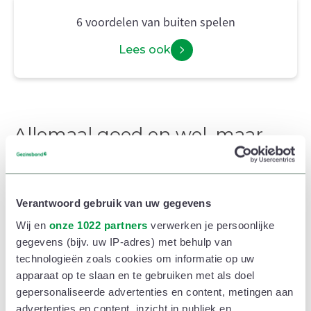
6 voordelen van buiten spelen
Lees ook
Allemaal goed en wel, maar
hoe krijg ik mijn kind naar
buiten?
Verantwoord gebruik van uw gegevens
Wij en
onze 1022 partners
verwerken je persoonlijke
Een groot speeltoestel hoeft zeker niet. Kinderen
gegevens (bijv. uw IP-adres) met behulp van
zijn al snel zoet met een schopje, water en zand.
technologieën zoals cookies om informatie op uw
apparaat op te slaan en te gebruiken met als doel
Of met materialen die ze vinden in de tuin, zoals
gepersonaliseerde advertenties en content, metingen aan
takken, stenen of een emmer.
advertenties en content, inzicht in publiek en