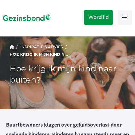
Word lid
/
INSPIRATIE & ADVIES
/
HOE KRIJG IK MIJN KIND NAAR BUITEN?
Hoe krijg ik mijn kind naar
buiten?
Buurtbewoners klagen over geluidsoverlast door
spelende kinderen. Kinderen hangen steeds meer en