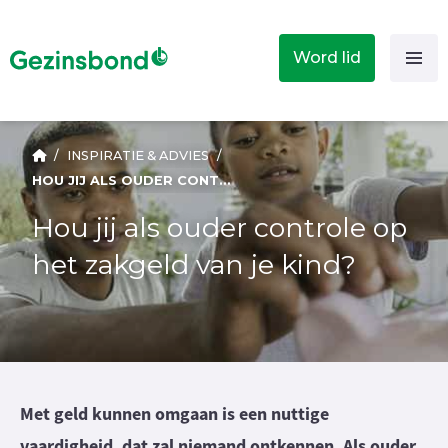
Word lid
/
INSPIRATIE & ADVIES
/
HOU JIJ ALS OUDER CONTROLE OP HET ZAKGELD VAN JE KIND?
Hou jij als ouder controle op
het zakgeld van je kind?
Met geld kunnen omgaan is een nuttige
vaardigheid, dat zal niemand ontkennen. Als ouder