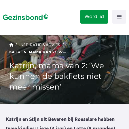
Word lid
/
INSPIRATIE & ADVIES
/
KATRIJN, MAMA VAN 2: ‘WE KUNNEN DE BAKFIETS NIET MEER MISSEN’
Katrijn, mama van 2: ‘We
kunnen de bakfiets niet
meer missen’
Katrijn en Stijn uit Beveren bij Roeselare hebben
twee kindjes: Lieze (3 jaar) en Lotte (8 maanden).