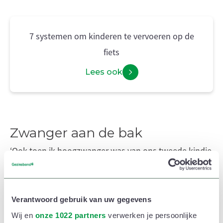
7 systemen om kinderen te vervoeren op de
fiets
Lees ook
Zwanger aan de bak
‘Ook toen ik hoogzwanger was van ons tweede kindje
ben ik met de bakfiets blijven rijden’, vertelt Katrijn.
‘Met mijn “gewone” fiets was dat toen al veel
moeilijker.
Verantwoord gebruik van uw gegevens
Wij en
onze 1022 partners
verwerken je persoonlijke