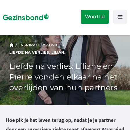
Word lid
/
INSPIRATIE & ADVIES
/
LIEFDE NA VERLIES: LILIANE EN PIERRE VONDEN ELKAAR NA HET OVERLIJDEN VAN HUN PARTNERS
Liefde na verlies: Liliane en
Pierre vonden elkaar na het
overlijden van hun partners
Hoe pik je het leven terug op, nadat je je partner
door een agressieve ziekte moet afgeven? Waar vind