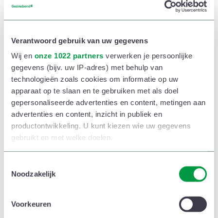
ik niet langer alleen was. Waar je vroeger Dirk zag,
zag je mij. Dat contrast was na zijn overlijden te
groot. Plots was ik altijd alleen. Gelukkig heb ik in
Verantwoord gebruik van uw gegevens
die tijd heel veel aan mijn kinderen gehad. Nog
Wij en
onze 1022 partners
verwerken je persoonlijke
altijd trouwens.’
gegevens (bijv. uw IP-adres) met behulp van
technologieën zoals cookies om informatie op uw
apparaat op te slaan en te gebruiken met als doel
gepersonaliseerde advertenties en content, metingen aan
advertenties en content, inzicht in publiek en
Foto’s op de kast
productontwikkeling. U kunt kiezen wie uw gegevens
gebruikt en met welke doelen.
Intussen zijn Liliane en Pierre elf jaar samen. Ze
beschrijven zichzelf als ‘een getrouwd koppel zonder
Als u het toestaat, willen we ook graag:
T
huwelijkscontract’. Wonen doen ze nog steeds in twee
Noodzakelijk
o
Informatie verzamelen over uw geografische
aparte huizen: Pierre in Mazenzele, Liliane in Gooik.
e
locatie, die tot een paar meter nauwkeurig kan zijn
s
Dat ze apart wonen, betekent echter niet dat Liliane
Voorkeuren
Uw apparaat identificeren door het actief te
t