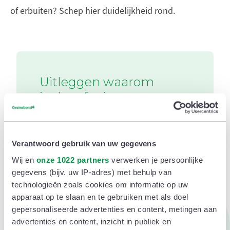
of erbuiten? Schep hier duidelijkheid rond.
Uitleggen waarom
je de erfenis op een
bepaalde manier
verdeelt, kan
frustraties
Verantwoord gebruik van uw gegevens
beperken.
Wij en
onze 1022 partners
verwerken je persoonlijke
gegevens (bijv. uw IP-adres) met behulp van
technologieën zoals cookies om informatie op uw
~
An Deneffe
,
jurist en
apparaat op te slaan en te gebruiken met als doel
gepersonaliseerde advertenties en content, metingen aan
beleidsmedewerker
advertenties en content, inzicht in publiek en
fiscaliteit bij de