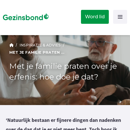
Word lid
/
INSPIRATIE & ADVIES
/
MET JE FAMILIE PRATEN OVER JE ERFENIS: HOE DOE JE DAT?
Met je familie praten over je
erfenis: hoe doe je dat?
‘Natuurlijk bestaan er fijnere dingen dan nadenken
over de dag dat je er niet meer bent. Toch hoor ik