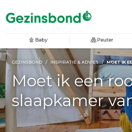
Baby
Peuter
GEZINSBOND
/
INSPIRATIE & ADVIES
/
MOET IK E
Moet ik een ro
slaapkamer van