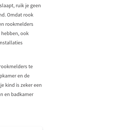
laapt, ruik je geen
rand. Omdat rook
eren rookmelders
r hebben, ook
nstallaties
 rookmelders te
aapkamer en de
e kind is zeker een
uken en badkamer