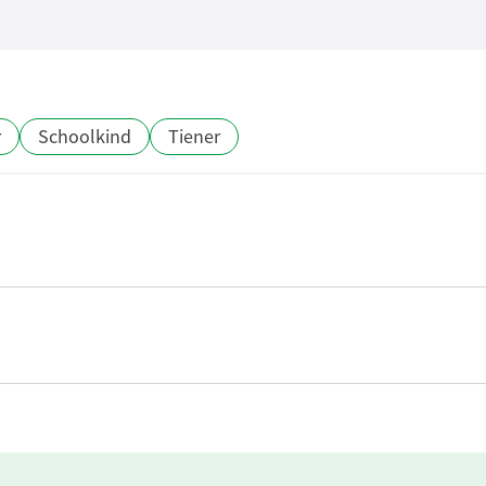
r
Schoolkind
Tiener