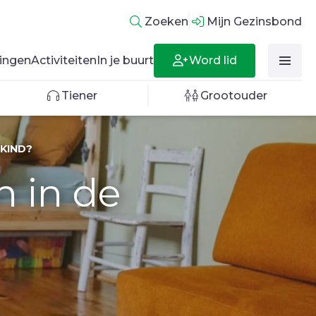
Zoeken
Mijn Gezinsbond
Word lid
ingen
Activiteiten
In je buurt
Tiener
Grootouder
KIND?
n in de