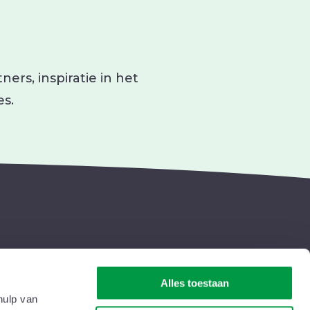
ers, inspiratie in het
es.
Alles toestaan
t
Wie zijn we
hulp van