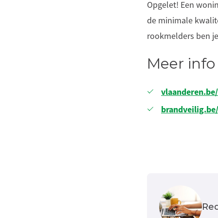
Opgelet! Een wonin
de minimale kwalit
rookmelders ben je 
Meer info
vlaanderen.be
brandveilig.b
Red