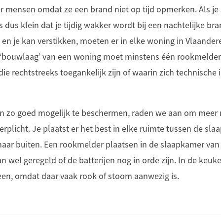
 er mensen omdat ze een brand niet op tijd opmerken. Als je s
s dus klein dat je tijdig wakker wordt bij een nachtelijke b
t en je kan verstikken, moeten er in elke woning in Vlaand
e ‘bouwlaag’ van een woning moet minstens één rookmelde
die rechtstreeks toegankelijk zijn of waarin zich technische i
zin zo goed mogelijk te beschermen, raden we aan om meer
erplicht. Je plaatst er het best in elke ruimte tussen de sl
naar buiten. Een rookmelder plaatsen in de slaapkamer van j
n wel geregeld of de batterijen nog in orde zijn. In de ke
geen, omdat daar vaak rook of stoom aanwezig is.