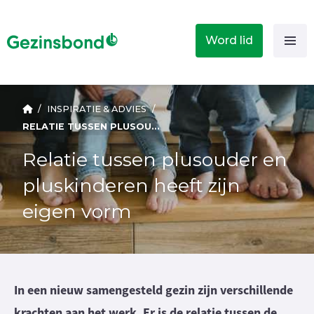
Word lid
/
INSPIRATIE & ADVIES
/
RELATIE TUSSEN PLUSOUDER EN PLUSKINDEREN HEEFT ZIJN EIGEN VORM
Relatie tussen plusouder en
pluskinderen heeft zijn
eigen vorm
In een nieuw samengesteld gezin zijn verschillende
krachten aan het werk. Er is de relatie tussen de