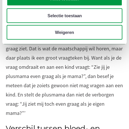
e
voor sociale media, adverteren en analyse. Die partners
c
kunnen deze gegevens combineren met andere informatie die
Selectie toestaan
t
Even graag zien
u aan ze heeft verstrekt of die ze hebben verzameld op basis
i
Anja Pairoux: ‘Soms hoor ik wel eens van een
e
van uw gebruik van hun services.
Weigeren
plusmama dat ze haar (plus)kinderen allemaal even
graag ziet. Dat is wat de maatschappij wil horen, maar
daar plaats ik een groot vraagteken bij. Want als je de
vraag omdraait en aan een kind vraagt: “Zie jij je
plusmama even graag als je mama?”, dan besef je
meteen dat je zoiets gewoon niet mag vragen aan een
kind. En stelt de plusmama dan niet de verborgen
vraag: “Jij ziet mij toch even graag als je eigen
mama?”’
Verschil tussen bloed- en