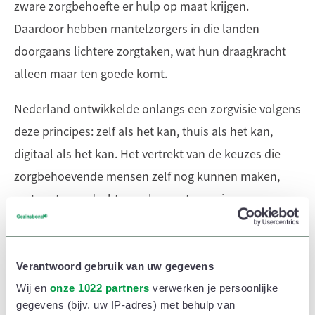
zware zorgbehoefte er hulp op maat krijgen.
Daardoor hebben mantelzorgers in die landen
doorgaans lichtere zorgtaken, wat hun draagkracht
alleen maar ten goede komt.
Nederland ontwikkelde onlangs een zorgvisie volgens
deze principes: zelf als het kan, thuis als het kan,
digitaal als het kan. Het vertrekt van de keuzes die
zorgbehoevende mensen zelf nog kunnen maken,
met grote aandacht voor hun autonomie en
betrokkenheid. Zo ontstaan er ook nieuwe
woonvormen, zoals het Zweedse Tubbemodel,
waarbij participatie centraal staat.’
Verantwoord gebruik van uw gegevens
Wij en
onze 1022 partners
verwerken je persoonlijke
gegevens (bijv. uw IP-adres) met behulp van