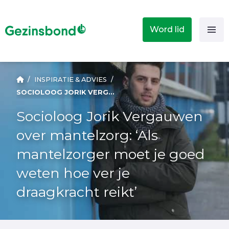
Word lid
/
INSPIRATIE & ADVIES
/
SOCIOLOOG JORIK VERGAUWEN OVER MANTELZORG: ‘ALS MANTELZORGER MOET JE GOED WETEN HOE VER JE DRAAGKRACHT REIKT’
Socioloog Jorik Vergauwen
over mantelzorg: ‘Als
mantelzorger moet je goed
weten hoe ver je
draagkracht reikt’