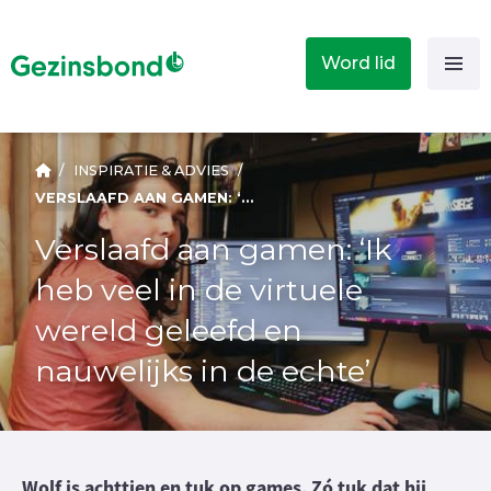
Word lid
/
INSPIRATIE & ADVIES
/
VERSLAAFD AAN GAMEN: ‘IK HEB VEEL IN DE VIRTUELE WERELD GELEEFD EN NAUWELIJKS IN DE ECHTE’
Verslaafd aan gamen: ‘Ik
heb veel in de virtuele
wereld geleefd en
nauwelijks in de echte’
Wolf is achttien en tuk op games. Zó tuk dat hij