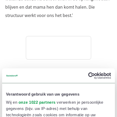
blijven en dat mama hen dan komt halen. Die
structuur werkt voor ons het best.’
Tien minuten voor papa
tijdens de avondspits
Verantwoord gebruik van uw gegevens
En dan zijn er nog die vermoeide kindjes thuis. Op
Wij en
onze 1022 partners
verwerken je persoonlijke
school is er veel en gaat alles zo snel. Al die prikkels
gegevens (bijv. uw IP-adres) met behulp van
technologieën zoals cookies om informatie op uw