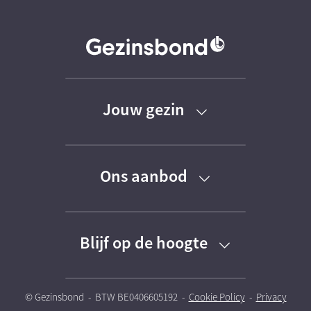
Jouw gezin
Baby
Ons aanbod
Peuter
Kortingen
Kleuter
Blijf op de hoogte
Activiteiten
Schoolkind
Schrijf je in voor onze nieuwsbrieven
Kinderoppasdienst
© Gezinsbond - BTW BE0406605192 -
Cookie Policy
-
Privacy
Tiener