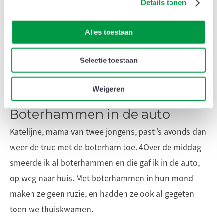
Details tonen
s
personaliseren, om functies voor sociale media te bieden en
e
om ons websiteverkeer te analyseren. Ook delen we
Ontprikkelen na een drukke dag in de
l
informatie over uw gebruik van onze site met onze partners
Alles toestaan
kleuterklas of in de crèche
e
voor sociale media, adverteren en analyse. Die partners
c
Lees ook
kunnen deze gegevens combineren met andere informatie die
Selectie toestaan
t
u aan ze heeft verstrekt of die ze hebben verzameld op basis
i
e
van uw gebruik van hun services.
Weigeren
Boterhammen in de auto
Katelijne, mama van twee jongens, past ’s avonds dan
weer de truc met de boterham toe. 4Over de middag
smeerde ik al boterhammen en die gaf ik in de auto,
op weg naar huis. Met boterhammen in hun mond
maken ze geen ruzie, en hadden ze ook al gegeten
toen we thuiskwamen.