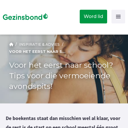
Word lid
/
INSPIRATIE & ADVIES
/
VOOR HET EERST NAAR SCHOOL? TIPS VOOR DIE VERMOEIENDE AVONDSPITS!
Voor het eerst naar school?
Tips voor die vermoeiende
avondspits!
De boekentas staat dan misschien wel al klaar, voor
de rest is de start op een school meestal één groot