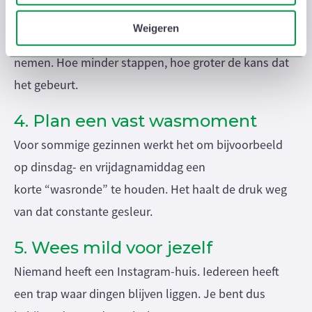
u aan ze heeft verstrekt of die ze hebben verzameld op basis
i
Zet de mand helemaal bovenaan of helemaal
e
van uw gebruik van hun services.
Weigeren
onderaan de trap, klaar om in één beweging mee te
nemen. Hoe minder stappen, hoe groter de kans dat
het gebeurt.
4. Plan een vast wasmoment
Voor sommige gezinnen werkt het om bijvoorbeeld
op dinsdag- en vrijdagnamiddag een
korte “wasronde” te houden. Het haalt de druk weg
van dat constante gesleur.
5. Wees mild voor jezelf
Niemand heeft een Instagram-huis. Iedereen heeft
een trap waar dingen blijven liggen. Je bent dus