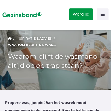
Word lid
/
INSPIRATIE & ADVIES
/
WAAROM BLIJFT DE WASMAND ALTIJD OP DE TRAP STAAN?
Waarom blijft de wasmand
altijd op de trap staan?
Propere was, joepie! Van het wasrek mooi
opgevouwen in de wasmand. Eerste halte van de