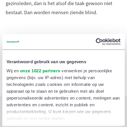
gezinsleden, dan is het alsof die taak gewoon niet
bestaat. Dan worden mensen ziende blind.
Welke huishoudelijke klusjes kunnen kinderen
doen?
Verantwoord gebruik van uw gegevens
Lees ook
Wij en
onze 1022 partners
verwerken je persoonlijke
gegevens (bijv. uw IP-adres) met behulp van
technologieën zoals cookies om informatie op uw
apparaat op te slaan en te gebruiken met als doel
gepersonaliseerde advertenties en content, metingen aan
advertenties en content, inzicht in publiek en
5 tips om alles wat op de trap
productontwikkeling. U kunt kiezen wie uw gegevens
gebruikt en met welke doelen.
ligt snel boven te krijgen*