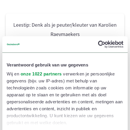
Leestip: Denk als je peuter/kleuter van Karolien
Raeymaekers
Lees ook
Verantwoord gebruik van uw gegevens
Wij en
onze 1022 partners
verwerken je persoonlijke
Grenzen aangeven
gegevens (bijv. uw IP-adres) met behulp van
technologieën zoals cookies om informatie op uw
Stevig in je ouderrol staan op momenten waar geen
apparaat op te slaan en te gebruiken met als doel
experimenteerruimte is (zoals wanneer je op tijd op je
gepersonaliseerde advertenties en content, metingen aan
advertenties en content, inzicht in publiek en
werk moet zijn) helpt ook. Je dochtertje mag
productontwikkeling. U kunt kiezen wie uw gegevens
experimenteren, maar het is even belangrijk dat ze
gebruikt en met welke doelen.
grenzen krijgt. Zodat ze leert rekening houden met