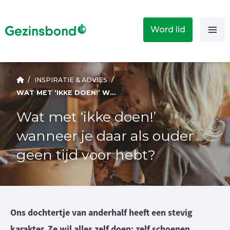
Word lid
/
INSPIRATIE & ADVIES
/
WAT MET ‘IKKE DOEN!’ WANNEER JE DAAR ALS OUDER GEEN TIJD VOOR HEBT?
Wat met ‘ikke doen!’
wanneer je daar als ouder
geen tijd voor hebt?
Ons dochtertje van anderhalf heeft een stevig
karakter. Ze wil alles zelf doen: zelf schoenen