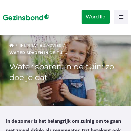
Word lid
/
INSPIRATIE & ADVIES
/
WATER SPAREN IN DE TUIN: ZO DOE JE DAT
Water sparen in de tuin: zo
doe je dat
In de zomer is het belangrijk om zuinig om te gaan
met zowel drink- als regenwater. Dat betekent ook