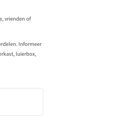
e, vrienden of
erdelen. Informeer
rkast, luierbox,