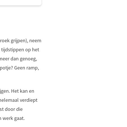
broek grijpen), neem
 tijdstippen op het
s meer dan genoeg,
t potje? Geen ramp,
jgen. Het kan en
 helemaal verdiept
st door die
n werk gaat.