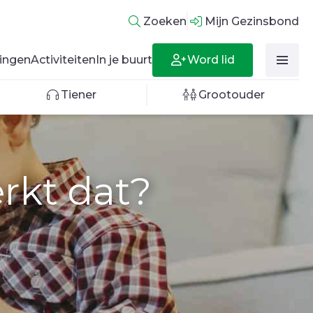
Zoeken
Mijn Gezinsbond
Word lid
ingen
Activiteiten
In je buurt
Tiener
Grootouder
erkt dat?