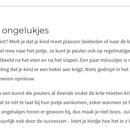
 ongelukjes
nt? Merk je dat je kind moet plassen (wiebelen of naar de 
l mee naar het potje. Je kunt je peuter ook op regelmatige
orbeeld na het eten en na het slapen. Een paar minuutjes i
eling dat je kind er een hekel aan krijgt. Niets gedropt in he
gewoon opnieuw.
is een kunst die peuters al doende onder de knie moeten kri
at ze nét te laat bij hun potje aankomen, zeker wanneer ze
ie ongelukjes horen er gewoon bij, dus maak je niet boos. Jui
uurlijk ook door de successen – leert je kindje hoe het in z’