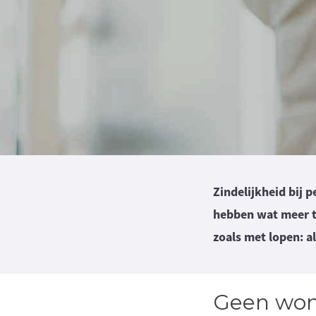
Zindelijkheid bij 
hebben wat meer ti
zoals met lopen: a
Geen won