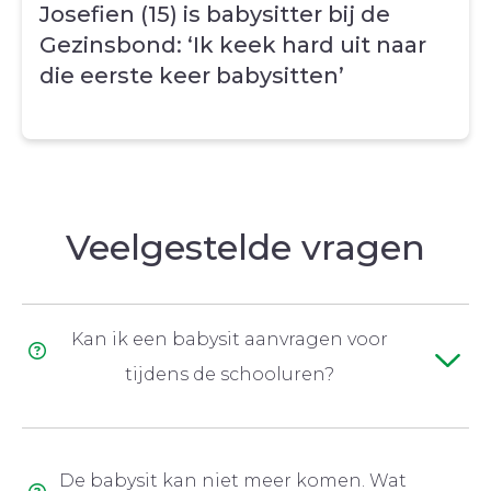
Josefien (15) is babysitter bij de
Gezinsbond: ‘Ik keek hard uit naar
die eerste keer babysitten’
Veelgestelde vragen
Kan ik een babysit aanvragen voor
tijdens de schooluren?
Onze babysitters zijn vaak jongeren die zelf nog
op de schoolbanken zitten. De kans is zeer
De babysit kan niet meer komen. Wat