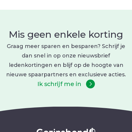
Let op: als een babysit een afspraak annuleert
een extra verblijfsadres gekoppeld aan jouw
die verstuurd werd naar meerdere oppassers,
profiel? Zorg dan dat je de juiste dienst koppelt
dan wordt de aanvraag automatisch opnieuw
aan het juiste adres.
opengesteld voor de andere babysitters.
Mis geen enkele korting
Graag meer sparen en besparen? Schrijf je
dan snel in op onze nieuwsbrief
ledenkortingen en blijf op de hoogte van
nieuwe spaarpartners en exclusieve acties.
Ik schrijf me in