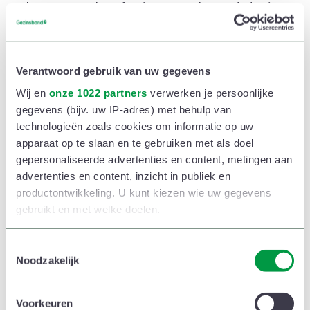
deze aanvaarden of weigeren. Zodra een babysit
jouw aanvraag aanvaardt, ontvang je daarvan een
bevestiging.
Verantwoord gebruik van uw gegevens
In de details van de afspraak vind je de
Wij en
onze 1022 partners
verwerken je persoonlijke
contactgegevens van de babysit terug. Ook de
gegevens (bijv. uw IP-adres) met behulp van
technologieën zoals cookies om informatie op uw
babysit en de coördinator ontvangen
apparaat op te slaan en te gebruiken met als doel
een bevestiging van de afspraak.
gepersonaliseerde advertenties en content, metingen aan
advertenties en content, inzicht in publiek en
Overzicht aanvragen en
productontwikkeling. U kunt kiezen wie uw gegevens
gebruikt en met welke doelen.
afspraken
In de app of op het online platform vind je een
Als u het toestaat, willen we ook graag:
T
Noodzakelijk
overzicht van jouw aanvragen en afspraken. Je kan
o
Informatie verzamelen over uw geografische
e
deze in detail bekijken, de status opvolgen, een
locatie, die tot een paar meter nauwkeurig kan zijn
s
Voorkeuren
Uw apparaat identificeren door het actief te
aanpassing doen of annuleren.