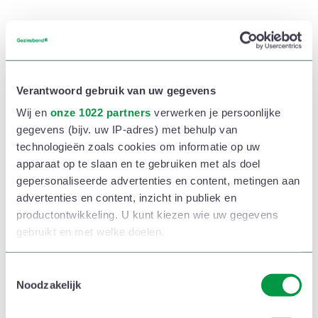
200 euro spaarkorting bij aankoop van een
rechte traplift
300 euro spaarkorting bij aankoop van een
Verantwoord gebruik van uw gegevens
gebogen traplift
Wij en
onze 1022 partners
verwerken je persoonlijke
gegevens (bijv. uw IP-adres) met behulp van
5% spaarkorting op de onderhoudscontracten
technologieën zoals cookies om informatie op uw
van Comfortlift
apparaat op te slaan en te gebruiken met als doel
gepersonaliseerde advertenties en content, metingen aan
Hoe werkt het?
advertenties en content, inzicht in publiek en
productontwikkeling. U kunt kiezen wie uw gegevens
gebruikt en met welke doelen.
Om van de korting te kunnen genieten, stuur je
een mail naar Comfortlift
Als u het toestaat, willen we ook graag:
T
sales@comfortlift.be
Noodzakelijk
(
) met je voor- en
o
Informatie verzamelen over uw geografische
e
locatie, die tot een paar meter nauwkeurig kan zijn
familienaam, lidnummer, adres, e-mail en