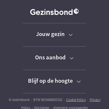
Jouw gezin
Baby
Ons aanbod
Peuter
Kortingen
Kleuter
Blijf op de hoogte
Activiteiten
Schoolkind
Schrijf je in voor onze nieuwsbrieven
Kinderoppasdienst
© Gezinsbond - BTW BE0406605192 -
Cookie Policy
-
Privacy
Tiener
Policy
-
Disclaimer
-
Algemene voorwaarden