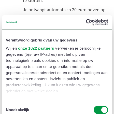
te storten.
Je ontvangt automatisch 20 euro boven op
je eerste storting. Is je eerste storting
minimum 50 euro, dan krijg je er nog eens
30 euro bij, dus 50 euro in totaal.
Verantwoord gebruik van uw gegevens
Wij en
onze 1022 partners
verwerken je persoonlijke
Heb je een vraag over Yongo? Neem dan
gegevens (bijv. uw IP-adres) met behulp van
yongo@aginsurance.be
contact op via
of tel.
technologieën zoals cookies om informatie op uw
contactformulier
02-664.03.80. Je kan ook een
apparaat op te slaan en te gebruiken met als doel
gepersonaliseerde advertenties en content, metingen aan
invullen
.
advertenties en content, inzicht in publiek en
productontwikkeling. U kunt kiezen wie uw gegevens
gebruikt en met welke doelen.
Als u het toestaat, willen we ook graag:
T
Ik ga naar Yongo
Noodzakelijk
o
Informatie verzamelen over uw geografische