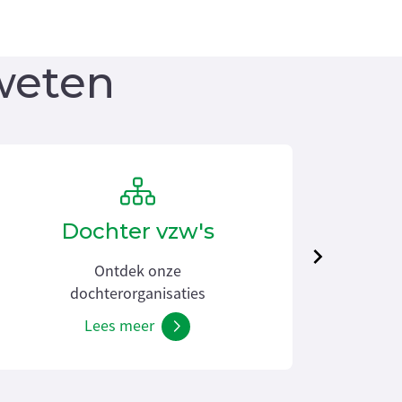
weten
Dochter vzw's
Ontdek onze
W
dochterorganisaties
Lees meer