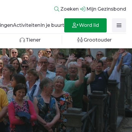
Zoeken
Mijn Gezinsbond
Word lid
ingen
Activiteiten
In je buurt
Tiener
Grootouder