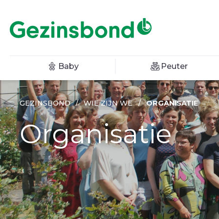
Baby
Peuter
GEZINSBOND
/
WIE ZIJN WE
/
ORGANISATIE
Organisatie