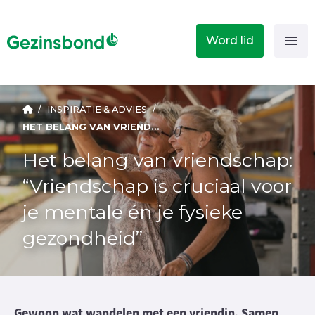
Word lid
/
INSPIRATIE & ADVIES
/
HET BELANG VAN VRIENDSCHAP: “VRIENDSCHAP IS CRUCIAAL VOOR JE MENTALE ÉN JE FYSIEKE GEZONDHEID”
Het belang van vriendschap:
“Vriendschap is cruciaal voor
je mentale én je fysieke
gezondheid”
Gewoon wat wandelen met een vriendin. Samen