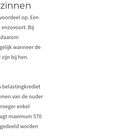
ezinnen
gvoordeel op. Een
enzovoort. Bij
t daarom
ogelijk wanneer de
zijn bij hen.
n belastingkrediet
komen van de ouder
vroeger enkel
draagt maximum 570
s gedeeld worden