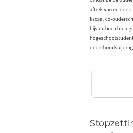
omdat beide ouders 
aftrek van een ond
fiscaal co-oudersc
bijvoorbeeld een g
hogeschoolstudent,
onderhoudsbijdrage
Stopzetti