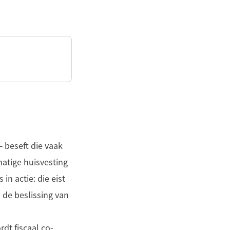
— beseft die vaak
matige huisvesting
in actie: die eist
 de beslissing van
dt fiscaal co-