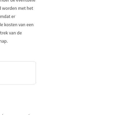
zonder de eventuele
rd worden met het
omdat er
de kosten van een
ftrek van de
hap.