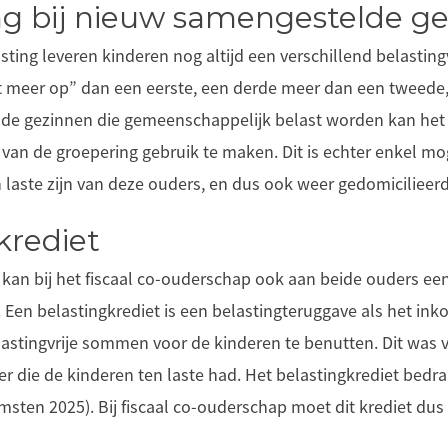
g bij nieuw samengestelde g
ting leveren kinderen nog altijd een verschillend belastin
t meer op” dan een eerste, een derde meer dan een tweede, 
de gezinnen die gemeenschappelijk belast worden kan he
 van de groepering gebruik te maken. Dit is echter enkel m
n laste zijn van deze ouders, en dus ook weer gedomicilieerd 
krediet
 kan bij het fiscaal co-ouderschap ook aan beide ouders ee
Een belastingkrediet is een belastingteruggave als het in
lastingvrije sommen voor de kinderen te benutten. Dit was 
der die de kinderen ten laste had. Het belastingkrediet be
omsten 2025). Bij fiscaal co-ouderschap moet dit krediet du