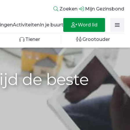
Zoeken
Mijn Gezinsbond
Word lid
ingen
Activiteiten
In je buurt
Tiener
Grootouder
ijd de beste