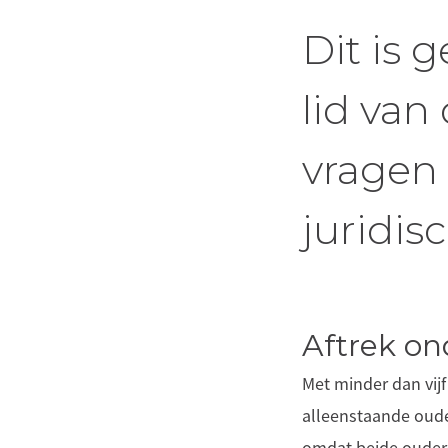
Dit is 
lid van
vragen 
juridis
Aftrek on
Met minder dan vijf
alleenstaande ouder