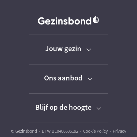
Jouw gezin
Baby
Ons aanbod
Peuter
Kortingen
Kleuter
Blijf op de hoogte
Activiteiten
Schoolkind
Schrijf je in voor onze nieuwsbrieven
Kinderoppasdienst
© Gezinsbond - BTW BE0406605192 -
Cookie Policy
-
Privacy
Tiener