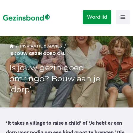
Word lid
/
INSPIRATIE & ADVIES
/
IS JOUW GEZIN GOED OMRINGD? BOUW AAN JE ‘DORP’
Is jouw gezin goed
omringd? Bouw aan je
‘dorp’
‘It takes a village to raise a child’ of ‘Je hebt er een
dorp voor nodig om een kind groot te brengen.’ Die