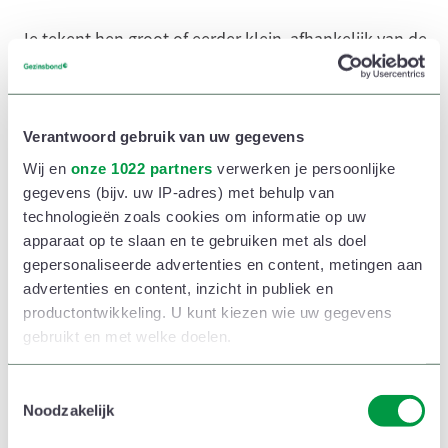
Je tekent hen groot of eerder klein, afhankelijk van de
tijd die je kind er doorbrengt. De emotionele
betrokkenheid bepaalt de plaats. Hoe beter je je voelt
bij die partner, hoe dichter de bol bij jouw gezin staat.
Verantwoord gebruik van uw gegevens
Wij en
onze 1022 partners
verwerken je persoonlijke
Heb je bijvoorbeeld een goede school? Dan staat die
gegevens (bijv. uw IP-adres) met behulp van
wellicht als een grote bol in de eerste cirkel. Teken je
technologieën zoals cookies om informatie op uw
apparaat op te slaan en te gebruiken met als doel
die bol maar op de vierde cirkel, dan geeft dat een
gepersonaliseerde advertenties en content, metingen aan
ander gevoel. Door dit zwart op wit te zien staan, krijg
advertenties en content, inzicht in publiek en
je inzichten om mee verder te gaan.’
productontwikkeling. U kunt kiezen wie uw gegevens
gebruikt en met welke doelen.
Als u het toestaat, willen we ook graag:
T
Noodzakelijk
o
Informatie verzamelen over uw geografische
e
locatie, die tot een paar meter nauwkeurig kan zijn