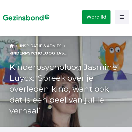
Word lid
/
INSPIRATIE & ADVIES
/
KINDERPSYCHOLOOG JASMINE LUYCX: ‘SPREEK OVER JE OVERLEDEN KIND, WANT OOK DAT IS EEN DEEL VAN JULLIE VERHAAL’
Kinderpsycholoog Jasmine
Luycx: ‘Spreek over je
overleden kind, want ook
dat is een deel van jullie
verhaal’