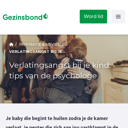
Word lid
/
INSPIRATIE & ADVIES
/
VERLATINGSANGST BIJ JE KIND: TIPS VAN DE PSYCHOLOGE
Verlatingsangst bij je kind:
tips van de psychologe
Je baby die begint te huilen zodra je de kamer
verlaat, je peuter die zich aan jou vastklampt in de