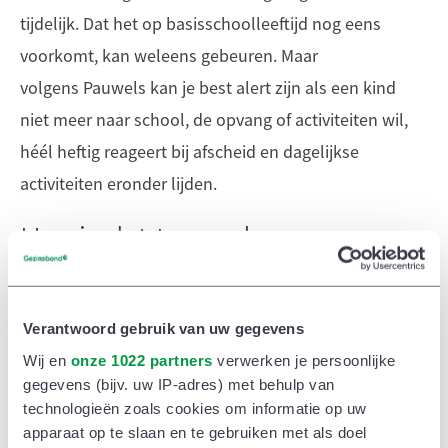
tijdelijk. Dat het op basisschoolleeftijd nog eens
voorkomt, kan weleens gebeuren. Maar
volgens Pauwels kan je best alert zijn als een kind
niet meer naar school, de opvang of activiteiten wil,
héél heftig reageert bij afscheid en dagelijkse
activiteiten eronder lijden.
Hoe is dat te merken aan een
kind?
Maité: “Mogelijke signalen zijn lichamelijke klachten
Verantwoord gebruik van uw gegevens
zoals buikpijn, extreem vastklampen of bij sommigen
Wij en
onze 1022 partners
verwerken je persoonlijke
net abnormaal stil gedrag. Bij oudere kinderen kan
gegevens (bijv. uw IP-adres) met behulp van
de angst zich ook uiten in controlerend gedrag bij
technologieën zoals cookies om informatie op uw
apparaat op te slaan en te gebruiken met als doel
ouders en vriendjes: ze willen voortdurend weten