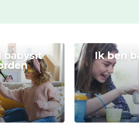
l babysit
Ik ben b
orden