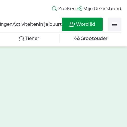
Zoeken
Mijn Gezinsbond
Word lid
ingen
Activiteiten
In je buurt
Tiener
Grootouder