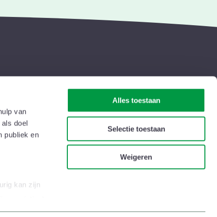
Alles toestaan
t
Wie zijn we
hulp van
 als doel
s & nieuwsbrieven
Veelgestelde vragen
Selectie toestaan
n publiek en
rs
Contacteer ons
Weigeren
itiek
Lid worden
chten
Vacatures
rig kan zijn
ingerprinting)
et