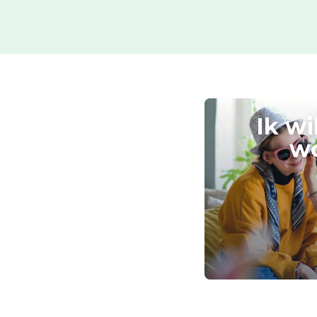
Ik wi
w