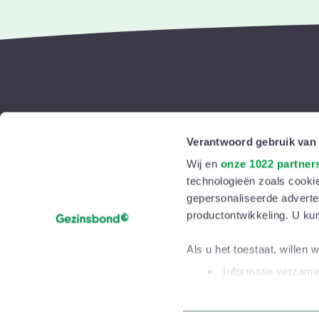
Jouw gezin
Verantwoord gebruik van
Baby
Volg ons
Wij en
onze 1022 partner
technologieën zoals cookie
Peuter
gepersonaliseerde adverten
Kleuter
productontwikkeling. U ku
Schrijf je in voor onze
Schoolkind
nieuwsbrieven
Als u het toestaat, willen 
Tiener
Informatie verzamel
Grootouder
Uw apparaat identif
Lees meer over hoe uw per