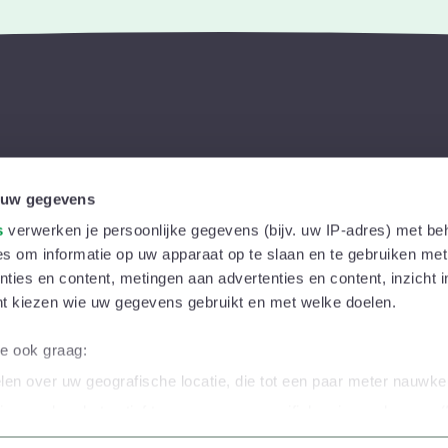
Ons aanbod
 uw gegevens
Kortingen
In je buur
s
verwerken je persoonlijke gegevens (bijv. uw IP-adres) met be
s om informatie op uw apparaat op te slaan en te gebruiken met
Activiteiten
Magazine
ties en content, metingen aan advertenties en content, inzicht i
Kinderoppasdienst
Vrijwillige
nt kiezen wie uw gegevens gebruikt en met welke doelen.
Inspiratie & advies
Gezinspol
we ook graag:
Tweedehandsbeurzen
Persberi
en over uw geografische locatie, die tot een paar meter nauwkeu
Sociaal-juridisch advies
iceren door het actief te scannen op specifieke eigenschappen (f
soonlijke gegevens worden verwerkt en stel uw voorkeuren in h