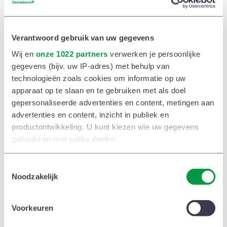
Verantwoord gebruik van uw gegevens
Wij en
onze 1022 partners
verwerken je persoonlijke
gegevens (bijv. uw IP-adres) met behulp van
technologieën zoals cookies om informatie op uw
apparaat op te slaan en te gebruiken met als doel
gepersonaliseerde advertenties en content, metingen aan
advertenties en content, inzicht in publiek en
productontwikkeling. U kunt kiezen wie uw gegevens
gebruikt en met welke doelen.
Als u het toestaat, willen we ook graag:
T
Noodzakelijk
o
Informatie verzamelen over uw geografische
e
locatie, die tot een paar meter nauwkeurig kan zijn
s
Voorkeuren
Uw apparaat identificeren door het actief te
t
scannen op specifieke eigenschappen (fingerprinting)