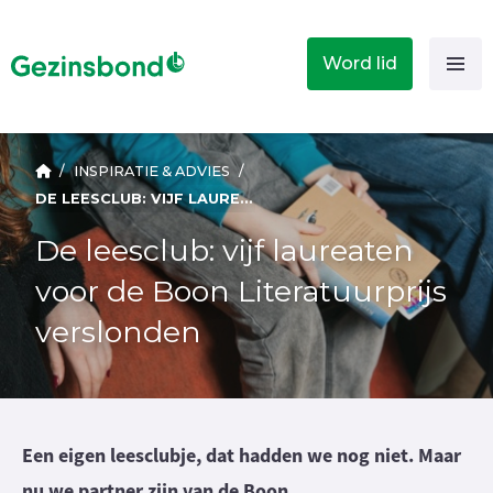
Word lid
/
INSPIRATIE & ADVIES
/
DE LEESCLUB: VIJF LAUREATEN VOOR DE BOON LITERATUURPRIJS VERSLONDEN
De leesclub: vijf laureaten
voor de Boon Literatuurprijs
verslonden
Een eigen leesclubje, dat hadden we nog niet. Maar
nu we partner zijn van de Boon