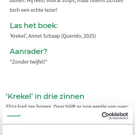
buiten. Hij leest vooral strips, maar noemt zichzelf
toch een echte lezer!
Las het boek:
‘Krekel’, Annet Schaap (Querido, 2025)
Aanrader?
“Zonder twijfel!”
‘Krekel’ in drie zinnen
Eliza had zes broers. Daar blijft er nog eentje van over:
de kleine Krekel, een beetje een blok aan Eliza’s been.
De andere vijf broers zijn verdronken op zee, zeggen