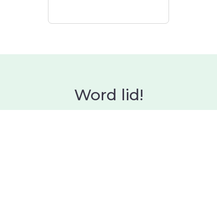
Word lid!
Geniet van exclusieve voordelen zoals
korting bij meer dan 2000 partners,
inspiratie in het magazine De Bond en
gratis sociaal-juridisch advies.
Lid worden