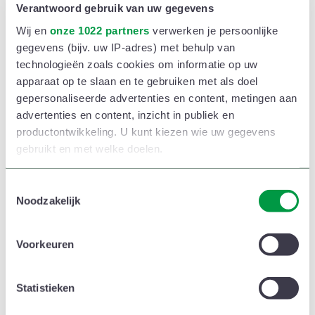
Verantwoord gebruik van uw gegevens
Wij en
onze 1022 partners
verwerken je persoonlijke
gegevens (bijv. uw IP-adres) met behulp van
technologieën zoals cookies om informatie op uw
apparaat op te slaan en te gebruiken met als doel
gepersonaliseerde advertenties en content, metingen aan
advertenties en content, inzicht in publiek en
productontwikkeling. U kunt kiezen wie uw gegevens
gebruikt en met welke doelen.
Als u het toestaat, willen we ook graag:
T
Noodzakelijk
o
Informatie verzamelen over uw geografische
e
locatie, die tot een paar meter nauwkeurig kan zijn
s
Voorkeuren
Uw apparaat identificeren door het actief te
t
scannen op specifieke eigenschappen (fingerprinting)
e
m
Statistieken
Lees meer over hoe uw persoonlijke gegevens worden
m
verwerkt en stel uw voorkeuren in het
detailgedeelte
in.