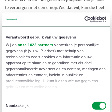
te verbergen met een emoji. Wie dat wil, kan die heel
eenvoudig weer weghalen.
We moeten ook voorzichtig zijn met AI. Mensen
gebruiken tools als ChatGPT of Gemini om
Verantwoord gebruik van uw gegevens
bijvoorbeeld stripverhalen te maken van de kinderen,
Wij en
onze 1022 partners
verwerken je persoonlijke
gegevens (bijv. uw IP-adres) met behulp van
op basis van enkele foto’s. Zo doe je die beelden
technologieën zoals cookies om informatie op uw
gewoon cadeau aan AI. Die technologie evolueert
apparaat op te slaan en te gebruiken met als doel
heel snel en niemand weet wat de toekomst brengt.”
gepersonaliseerde advertenties en content, metingen aan
advertenties en content, inzicht in publiek en
productontwikkeling. U kunt kiezen wie uw gegevens
gebruikt en met welke doelen.
Sharenting: is het posten van onschuldige
Als u het toestaat, willen we ook graag:
T
kinderfoto’s wel zo onschuldig?
Noodzakelijk
o
Informatie verzamelen over uw geografische