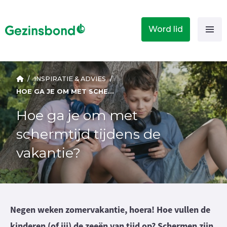
Word lid
/
INSPIRATIE & ADVIES
/
HOE GA JE OM MET SCHERMTIJD TIJDENS DE VAKANTIE?
Hoe ga je om met
schermtijd tijdens de
vakantie?
Negen weken zomervakantie, hoera! Hoe vullen de
kinderen (of jij) de zeeën van tijd op? Schermen zijn