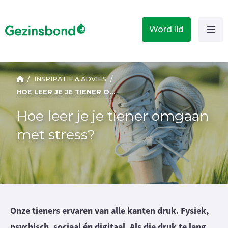
Word lid
/
INSPIRATIE & ADVIES
/
HOE LEER JE JE TIENER OMGAAN MET STRESS?
Hoe leer je je tiener omgaan
met stress?
Onze tieners ervaren van alle kanten druk. Fysiek,
psychisch, sociaal én digitaal. Als die druk te lang