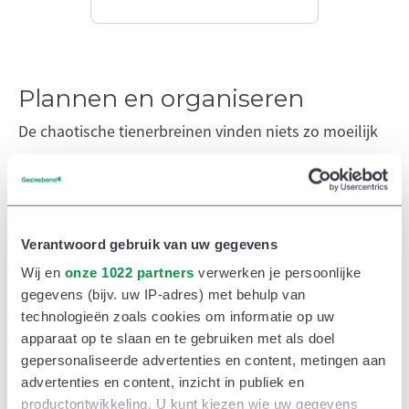
Plannen en organiseren
De chaotische tienerbreinen vinden niets zo moeilijk
als plannen en organiseren, maar dat is nu net wel de
methode om stress (ietwat) te controleren. Als je
weet wat er op je afkomt, dan kan je in elk geval al
Verantwoord gebruik van uw gegevens
niet verrast worden. En het maakt ook sneller
Wij en
onze 1022 partners
verwerken je persoonlijke
duidelijk of er te veel op je afkomt: dan is het tijd om
gegevens (bijv. uw IP-adres) met behulp van
activiteiten te schrappen.
technologieën zoals cookies om informatie op uw
apparaat op te slaan en te gebruiken met als doel
gepersonaliseerde advertenties en content, metingen aan
advertenties en content, inzicht in publiek en
productontwikkeling. U kunt kiezen wie uw gegevens